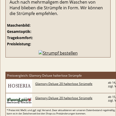
Auch nach mehrmaligem dem Waschen von
Hand blieben die Strümpfe in Form. Wir können
die Strümpfe empfehlen.
Maschenbild:
Gesamtoptik:
Tragekomfort:
Preisleistung:
Preisvergleich: Glamory Deluxe halterlose Strümpfe
ab 14
Glamory Deluxe 20 halterlose Strümpfe
zzgl. 
ab 15
Glamory Deluxe 20 halterlose Strümpfe
zzgl. 
* Preise inkl. MwSt. und ggf. zzgl. Versand. Zwar aktualisieren wir unseren Datenbestand regelmäßig,
kann es in der Zwischenzeit bei den Shops zu Preisänderungen kommen.